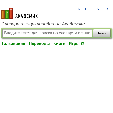
EN
DE
ES
FR
academic.ru
Словари и энциклопедии на Академике
Найти!
Толкования
Переводы
Книги
Игры ⚽