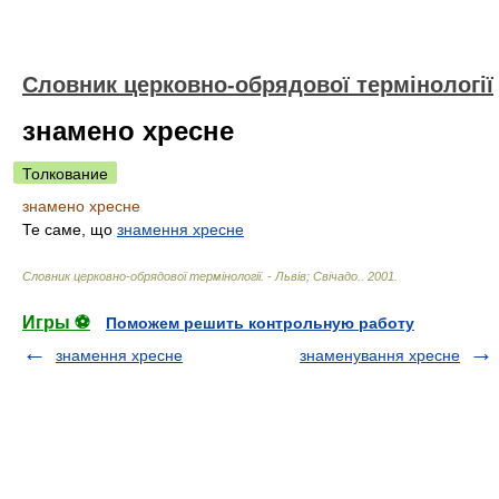
Словник церковно-обрядової термінології
знамено хресне
Толкование
знамено хресне
Те саме, що
знамення хресне
Словник церковно-обрядової термінології. - Львів; Свічадо.
.
2001
.
Игры ⚽
Поможем решить контрольную работу
знамення хресне
знаменування хресне