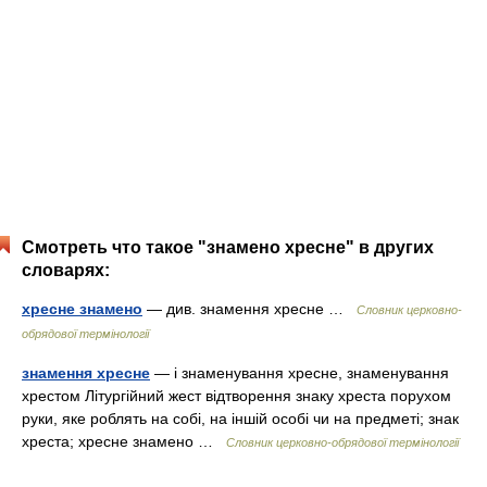
Смотреть что такое "знамено хресне" в других
словарях:
хресне знамено
— див. знамення хресне …
Словник церковно-
обрядової термінології
знамення хресне
— і знаменування хресне, знаменування
хрестом Літургійний жест відтворення знаку хреста порухом
руки, яке роблять на собі, на іншій особі чи на предметі; знак
хреста; хресне знамено …
Словник церковно-обрядової термінології